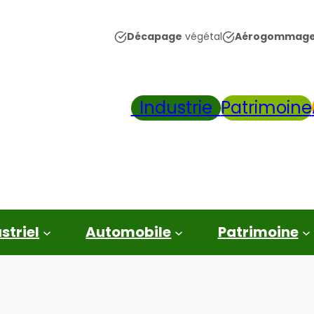
Décapage
végétal
Aérogommag
Industrie
Patrimoine
striel
automobile
patrimoine