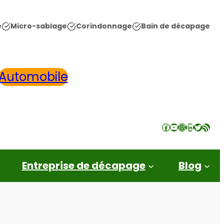
e
Micro-
sablage
Corindonnage
Bain
de décapage
Automobile
Facebook
YouTube
Instagram
LinkedIn
Twitter
Flux RSS
entreprise de décapage
blog